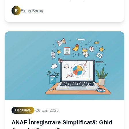
reglementări și cum să depui declarații fără erori.
E
Elena Barbu
•
26 apr. 2026
Fiscalitate
ANAF Înregistrare Simplificată: Ghid