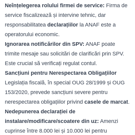
Neînțelegerea rolului firmei de service:
Firma de
service fiscalizează și intervine tehnic, dar
responsabilitatea
declarațiilor
la ANAF este a
operatorului economic.
Ignorarea notificărilor din SPV:
ANAF poate
trimite mesaje sau solicitări de clarificări prin SPV.
Este crucial să verificați regulat contul.
Sancțiuni pentru Nerespectarea Obligațiilor
Legislația fiscală, în special OUG 28/1999 și OUG
153/2020, prevede sancțiuni severe pentru
nerespectarea obligațiilor privind
casele de marcat
.
Nedepunerea declarației de
instalare/modificare/scoatere din uz:
Amenzi
cuprinse între 8.000 lei și 10.000 lei pentru