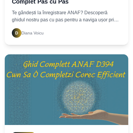
Complet Pas cu Pas
Te gândești la înregistrare ANAF? Descoperă
ghidul nostru pas cu pas pentru a naviga ușor prin
procesul fiscal, de la SPV la documentele
D
Diana Voicu
necesare. Începe-ți