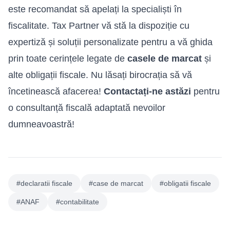
este recomandat să apelați la specialiști în
fiscalitate. Tax Partner vă stă la dispoziție cu
expertiză și soluții personalizate pentru a vă ghida
prin toate cerințele legate de
casele de marcat
și
alte obligații fiscale. Nu lăsați birocrația să vă
încetinească afacerea!
Contactați-ne astăzi
pentru
o
consultanță fiscală
adaptată nevoilor
dumneavoastră!
#declaratii fiscale
#case de marcat
#obligatii fiscale
#ANAF
#contabilitate