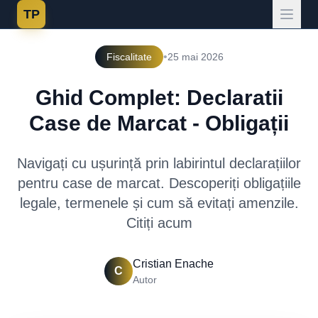
TP
•
Fiscalitate
25 mai 2026
Ghid Complet: Declaratii
Case de Marcat - Obligații
Navigați cu ușurință prin labirintul declarațiilor
pentru case de marcat. Descoperiți obligațiile
legale, termenele și cum să evitați amenzile.
Citiți acum
Cristian Enache
C
Autor