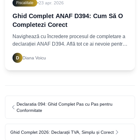
•
23 apr. 2026
Fiscalitate
Ghid Complet ANAF D394: Cum Să O
Completezi Corect
Navighează cu încredere procesul de completare a
declarației ANAF D394. Află tot ce ai nevoie pentru
a depune corect și la timp. Simplifică-ți obligațiile
D
Diana Voicu
Declaratia 094: Ghid Complet Pas cu Pas pentru
Conformitate
Ghid Complet 2026: Declarații TVA, Simplu și Corect