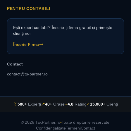
PENTRU CONTABILI
Ești expert contabil? Înscrie-ți firma gratuit și primește
clienți noi.
Înscrie Firma
Contact
contact@tp-partner.ro
👔
580+
Experți
📍
40+
Orașe
⭐
4.8
Rating
✓
15.000+
Clienți
© 2026 TaxPartner.ro
•
Toate drepturile rezervate.
Confidențialitate
Termeni
Contact