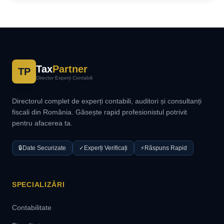
Tax
Partner
TP
Director Experți Contabili
Directorul complet de experți contabili, auditori și consultanți
fiscali din România. Găsește rapid profesionistul potrivit
pentru afacerea ta.
🔒
Date Securizate
✓
Experți Verificați
⚡
Răspuns Rapid
SPECIALIZĂRI
Contabilitate