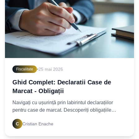
•
25 mai 2026
Fiscalitate
Ghid Complet: Declaratii Case de
Marcat - Obligații
Navigați cu ușurință prin labirintul declarațiilor
pentru case de marcat. Descoperiți obligațiile
legale, termenele și cum să evitați amenzile. Citiți
C
Cristian Enache
acum