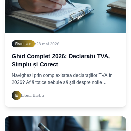
•
28 mai 2026
Fiscalitate
Ghid Complet 2026: Declarații TVA,
Simplu și Corect
Navighezi prin complexitatea declarațiilor TVA în
2026? Află tot ce trebuie să știi despre noile
reglementări și cum să depui declarații fără erori.
E
Elena Barbu