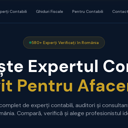
perți Contabili
Ghiduri Fiscale
Pentru Contabili
Contac
580+ Experți Verificați în România
te Expertul Co
vit Pentru Aface
complet de experți contabili, auditori și consultanți
ânia. Compară, verifică și alege profesionistul id