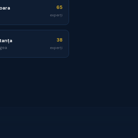
65
oara
experți
38
tanța
gea
experți