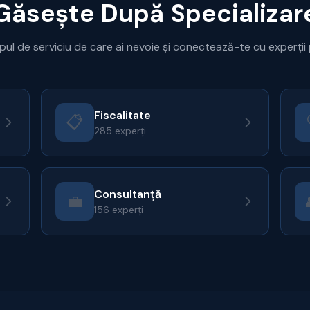
Găsește După Specializar
pul de serviciu de care ai nevoie și conectează-te cu experții p
Fiscalitate
📋
285 experți
Consultanță
💼
156 experți