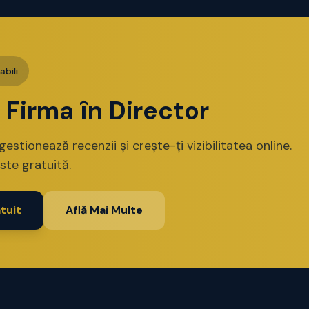
bili
i Firma în Director
 gestionează recenzii și crește-ți vizibilitatea online.
ste gratuită.
tuit
Află Mai Multe