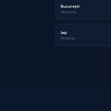
București
Muntenia
Iași
Moldova