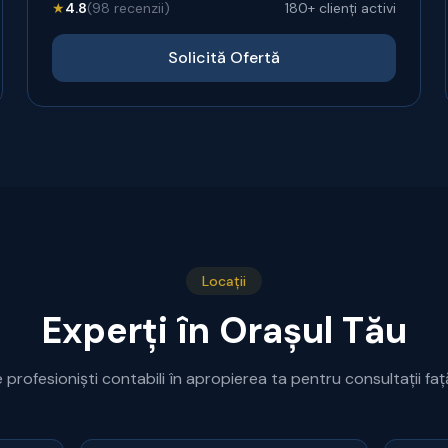
★
4.8
(98 recenzii)
180+ clienți activi
Solicită Ofertă
Locații
Experți în Orașul Tău
profesioniști contabili în apropierea ta pentru consultații față