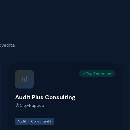
ovedită.
Top Performer
📊
Audit Plus Consulting
Cluj-Napoca
Audit
Consultanță