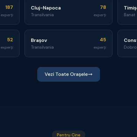
187
78
Cluj-Napoca
Timiș
Transilvania
Banat
experți
experți
52
45
Brașov
Cons
Transilvania
Dobro
experți
experți
Vezi Toate Orașele
Pentru Cine