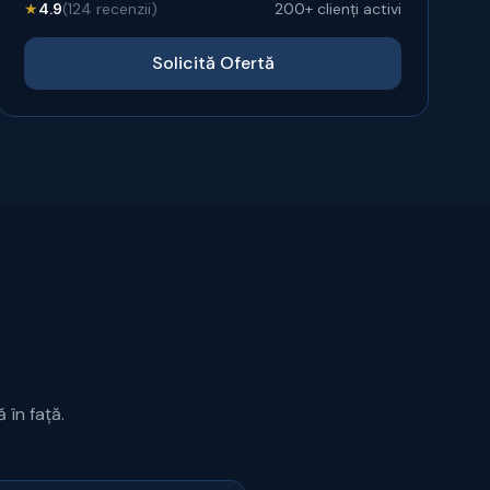
★
4.9
(124 recenzii)
200+ clienți activi
Solicită Ofertă
 în față.