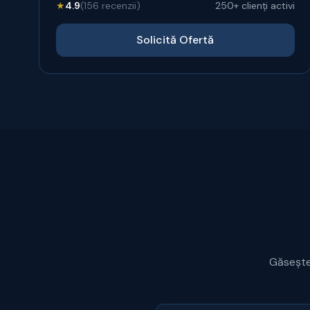
★
4.9
(156 recenzii)
250+ clienți activi
Solicită Ofertă
Găsește 