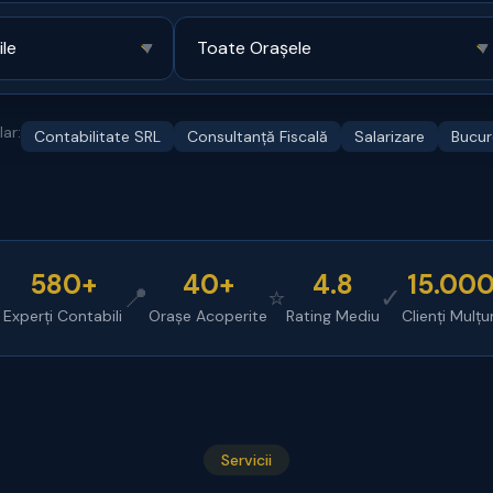
▼
▼
ar:
Contabilitate SRL
Consultanță Fiscală
Salarizare
Bucur
580+
40+
4.8
15.00

📍
⭐
✓
Experți Contabili
Orașe Acoperite
Rating Mediu
Clienți Mulțu
Servicii