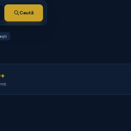
Caută
ești
0+
miți