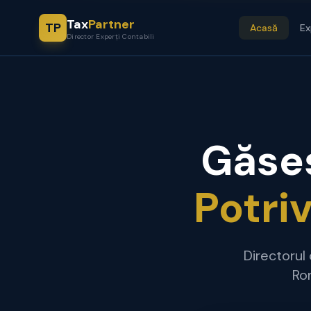
Tax
Partner
TP
Acasă
Ex
Director Experți Contabili
Găseș
Potri
Directorul 
Rom