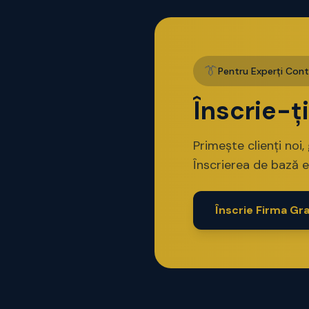
👔
Pentru Experți Conta
Înscrie-ț
Primește clienți noi,
Înscrierea de bază e
Înscrie Firma Gra