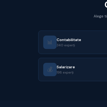
Alege ti
Contabilitate
📊
340 experți
Salarizare
💰
198 experți