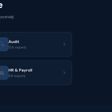
e
otriviți.
Audit
🔍
124 experți
HR & Payroll
👥
89 experți