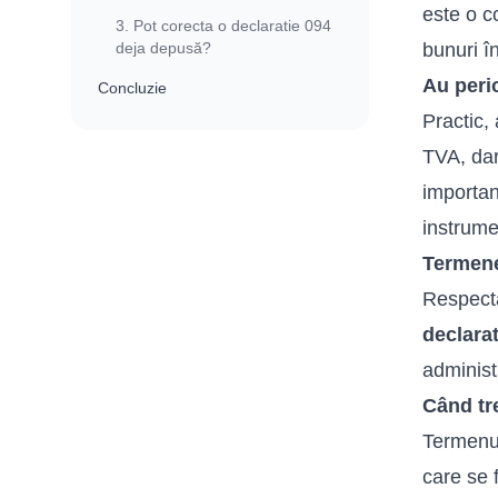
este o c
3. Pot corecta o declaratie 094
deja depusă?
bunuri î
Au perio
Concluzie
Practic,
TVA, dar
importan
instrume
Termene 
Respecta
declarat
administ
Când tr
Termenu
care se 