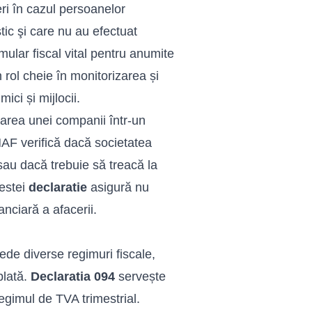
eri în cazul persoanelor
tic şi care nu au efectuat
mular fiscal vital pentru anumite
 rol cheie în monitorizarea și
ci și mijlocii.
rarea unei companii într-un
AF verifică dacă societatea
sau dacă trebuie să treacă la
cestei
declaratie
asigură nu
nanciară a afacerii.
de diverse regimuri fiscale,
plată.
Declaratia 094
servește
egimul de TVA trimestrial.