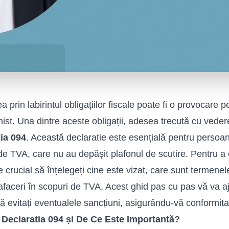
a prin labirintul obligațiilor fiscale poate fi o provocare 
nist. Una dintre aceste obligații, adesea trecută cu veder
ia 094
. Această declaratie este esențială pentru persoan
de TVA, care nu au depășit plafonul de scutire. Pentru 
te crucial să înțelegeți cine este vizat, care sunt termene
 afaceri în scopuri de TVA. Acest ghid
pas cu pas
vă va a
 să evitați eventualele sancțiuni, asigurându-vă conformita
 Declaratia 094 și De Ce Este Importantă?