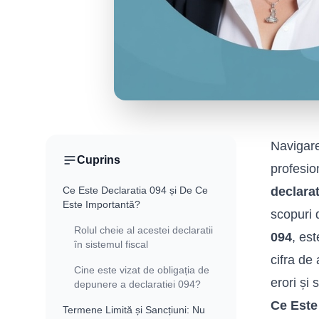
Navigare
Cuprins
profesio
Ce Este Declaratia 094 și De Ce
declarat
Este Importantă?
scopuri 
Rolul cheie al acestei declaratii
094
, es
în sistemul fiscal
cifra de
Cine este vizat de obligația de
erori și
depunere a declaratiei 094?
Ce Este
Termene Limită și Sancțiuni: Nu