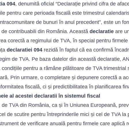
tia 094
, denumită oficial “Declarație privind cifra de afac
le pentru care perioada fiscală este trimestrul calendaris
i intracomunitare de bunuri în anul precedent”, este un for
i de contribuabili din România. Această
declaratie
are un
ea corectă a regimului de TVA, în special pentru firmele mi
nța
declaratiei 094
rezidă în faptul că ea confirmă încad
egim de TVA. Pe baza datelor din această declaratie, AN
 condițiile pentru a rămâne plătitoare de TVA trimestrial 
nară. Prin urmare, o completare și depunere corectă a a
ormitatea fiscală, ci și predictibilitatea în planificarea fi
eie al acestei declaratii în sistemul fiscal
 de TVA din România, ca și în Uniunea Europeană, preve
cel de scutire pentru întreprinderile mici și cel de TVA la 
strument de verificare anuală pentru firmele care aplică r