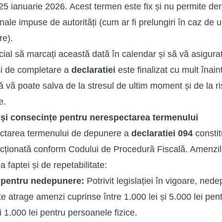
25 ianuarie 2026. Acest termen este fix și nu permite dero
nale impuse de autorități (cum ar fi prelungiri în caz de 
re).
cial să marcați această dată în calendar și să vă asigura
și de completare a
declaratiei
este finalizat cu mult înai
ă vă poate salva de la stresul de ultim moment și de la 
e.
și consecințe pentru nerespectarea termenului
ctarea termenului de depunere a
declaratiei 094
constit
cționată conform Codului de Procedură Fiscală. Amenzile
a faptei și de repetabilitate:
pentru nedepunere:
Potrivit legislației în vigoare, ne
e atrage amenzi cuprinse între 1.000 lei și 5.000 lei pent
i 1.000 lei pentru persoanele fizice.