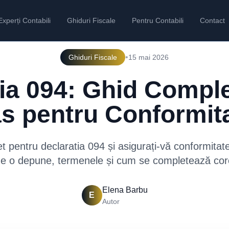
Experți Contabili
Ghiduri Fiscale
Pentru Contabili
Contact
•
Ghiduri Fiscale
15 mai 2026
ia 094: Ghid Compl
s pentru Conformit
 pentru declaratia 094 și asigurați-vă conformitatea
ne o depune, termenele și cum se completează cor
Elena Barbu
E
Autor