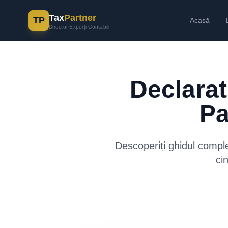
Tax
Partner
TP
Acasă
Director Experți Contabili
Declarat
Pa
Descoperiți ghidul complet
ci