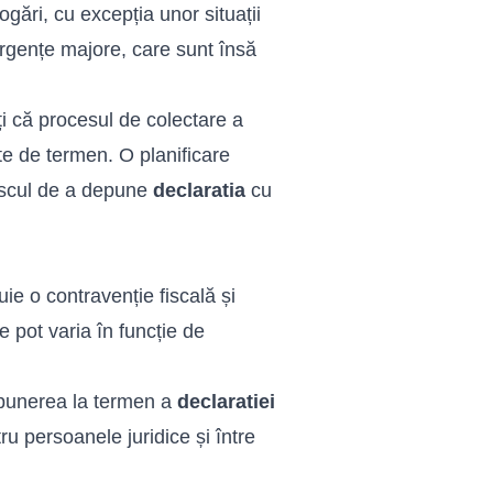
gări, cu excepția unor situații
urgențe majore, care sunt însă
ți că procesul de colectare a
nte de termen. O planificare
riscul de a depune
declaratia
cu
uie o contravenție fiscală și
 pot varia în funcție de
depunerea la termen a
declaratiei
ru persoanele juridice și între