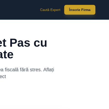
Caută Expert
Înscrie Firma
et Pas cu
ate
 fiscală fără stres. Aflați
ect