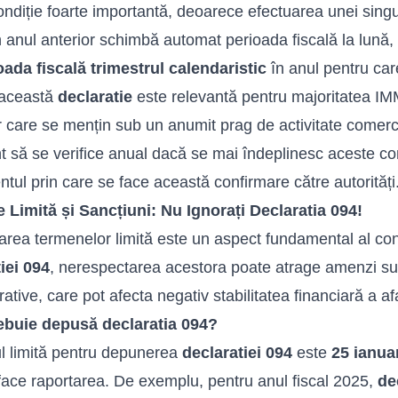
ondiție foarte importantă, deoarece efectuarea unei singu
n anul anterior schimbă automat perioada fiscală la lună, i
ada fiscală trimestrul calendaristic
în anul pentru car
 această
declaratie
este relevantă pentru majoritatea IMM
 care se mențin sub un anumit prag de activitate comerci
t să se verifice anual dacă se mai îndeplinesc aceste cond
ntul prin care se face această confirmare către autorități
Limită și Sancțiuni: Nu Ignorați Declaratia 094!
rea termenelor limită este un aspect fundamental al confo
iei 094
, nerespectarea acestora poate atrage amenzi subs
rative, care pot afecta negativ stabilitatea financiară a 
ebuie depusă declaratia 094?
l limită pentru depunerea
declaratiei 094
este
25 ianua
face raportarea. De exemplu, pentru anul fiscal 2025,
de