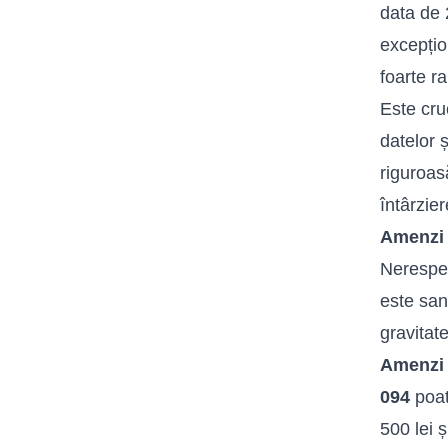
data de 
excepțio
foarte ra
Este cru
datelor 
riguroas
întârzier
Amenzi 
Nerespe
este san
gravitate
Amenzi 
094
poat
500 lei ș