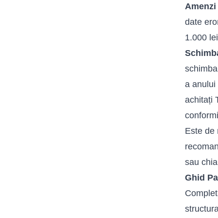
Amenzi 
date ero
1.000 lei
Schimba
schimbar
a anului
achitați
conformi
Este de 
recomand
sau chia
Ghid Pa
Complet
structur