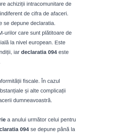
re achiziții intracomunitare de
ndiferent de cifra de afaceri.
e se depune declaratia.
-urilor care sunt plătitoare de
ală la nivel european. Este
iții, iar
declaratia 094
este
.
rmității fiscale. În cazul
tanțiale și alte complicații
afacerii dumneavoastră.
rie
a anului următor celui pentru
claratia 094
se depune până la