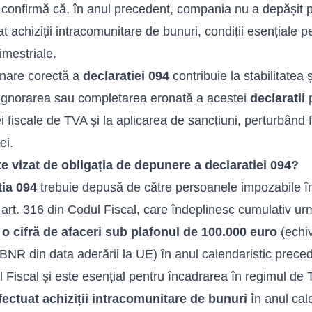
confirmă că, în anul precedent, compania nu a depășit p
at achiziții intracomunitare de bunuri, condiții esențiale
rimestriale.
nare corectă a
declaratiei 094
contribuie la stabilitatea ș
 Ignorarea sau completarea eronată a acestei
declaratii
p
i fiscale de TVA și la aplicarea de sancțiuni, perturbând fl
ei.
e vizat de obligația de depunere a declaratiei 094?
tia 094
trebuie depusă de către persoanele impozabile în
art. 316 din Codul Fiscal, care îndeplinesc cumulativ urm
o cifră de afaceri sub plafonul de 100.000 euro
(echiv
 BNR din data aderării la UE) în anul calendaristic precede
 Fiscal și este esențial pentru încadrarea în regimul de T
ectuat achiziții intracomunitare de bunuri
în anul cal