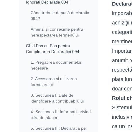
Ignorați Declaratia 094!
Declara
Când trebuie depusă declaratia
impozabi
094?
achiziţi
Amenzi și consecințe pentru
categori
nerespectarea termenului
menținer
Ghid Pas cu Pas pentru
Importa
Completarea Declaratiei 094
anumit r
1. Pregătirea documentelor
necesare
respectă
2. Accesarea și utilizarea
plata lu
formularului
doar conf
3. Secțiunea I: Date de
Rolul ch
identificare a contribuabilului
Sistemul
4. Secțiunea II: Informații privind
inclusiv 
cifra de afaceri
ca un in
5. Secțiunea III: Declarația pe