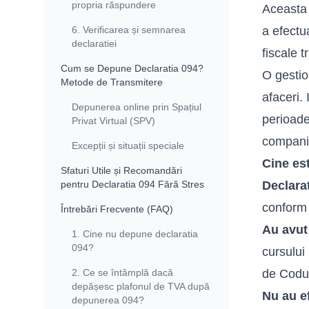
propria răspundere
Aceasta 
6. Verificarea și semnarea
a efectu
declaratiei
fiscale t
Cum se Depune Declaratia 094?
O gestio
Metode de Transmitere
afaceri.
Depunerea online prin Spațiul
perioade
Privat Virtual (SPV)
compani
Excepții și situații speciale
Cine est
Sfaturi Utile și Recomandări
pentru Declaratia 094 Fără Stres
Declara
conform 
Întrebări Frecvente (FAQ)
Au avut 
1. Cine nu depune declaratia
094?
cursului
2. Ce se întâmplă dacă
de Codul
depășesc plafonul de TVA după
Nu au ef
depunerea 094?