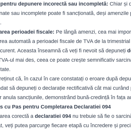
pentru depunere incorectă sau incompletă:
Chiar și
nate sau incomplete poate fi sancționată, deși amenzile po
.
rea perioadei fiscale:
Pe lângă amenzi, cea mai import
ea automată a perioadei fiscale de TVA de la trimestrial 
 curent. Aceasta înseamnă că veți fi nevoit să depuneți
d
 TVA-ul mai des, ceea ce poate crește semnificativ sarcin
tate.
reținut că, în cazul în care constatați o eroare după de
at să depuneți o declarație rectificativă cât mai curând
r anula sancțiunile, demonstrând bună-credință în fața auto
s cu Pas pentru Completarea Declaratiei 094
area corectă a
declaratiei 094
nu trebuie să fie o sarci
at, veți putea parcurge fiecare etapă cu încredere și preci