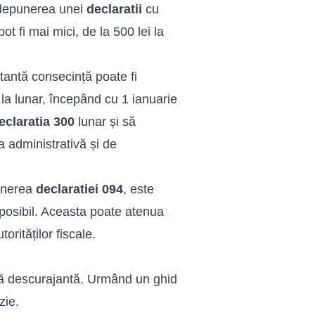
 depunerea unei
declaratii
cu
t fi mai mici, de la 500 lei la
antă consecință poate fi
la lunar, începând cu 1 ianuarie
eclaratia 300
lunar și să
a administrativă și de
punerea
declaratiei 094
, este
 posibil. Aceasta poate atenua
rităților fiscale.
nă descurajantă. Urmând un ghid
zie.