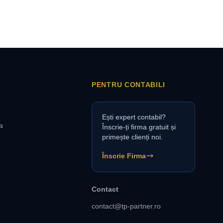
PENTRU CONTABILI
Ești expert contabil?
a
Înscrie-ți firma gratuit și
primește clienți noi.
Înscrie Firma
Contact
contact@tp-partner.ro