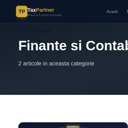
Tax
Partner
TP
Acasă
Director Experți Contabili
Categorie
Finante si Contab
2 articole in aceasta categorie