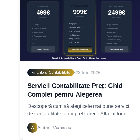
•
23 feb. 2026
Finante si Contabilitate
Servicii Contabilitate Preț: Ghid
Complet pentru Alegerea
Descoperă cum să alegi cele mai bune servicii
de contabilitate la un preț corect. Află factorii ce
influențează costurile și obține o ofertă
A
Andrei Păunescu
personalizată acum!