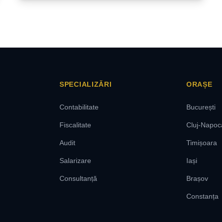
SPECIALIZĂRI
ORAȘE
Contabilitate
București
Fiscalitate
Cluj-Napoc
Audit
Timișoara
Salarizare
Iași
Consultanță
Brașov
Constanța