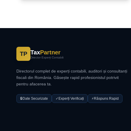
Tax
Partner
TP
Director Experți Contabili
Directorul complet de experți contabili, auditori și consultanți
fiscali din România. Găsește rapid profesionistul potrivit
pentru afacerea ta.
🔒
Date Securizate
✓
Experți Verificați
⚡
Răspuns Rapid