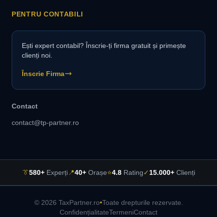
PENTRU CONTABILI
Ești expert contabil? Înscrie-ți firma gratuit și primește
clienți noi.
Înscrie Firma
Contact
contact@tp-partner.ro
👔
580+
Experți
📍
40+
Orașe
⭐
4.8
Rating
✓
15.000+
Clienți
© 2026 TaxPartner.ro
•
Toate drepturile rezervate.
Confidențialitate
Termeni
Contact