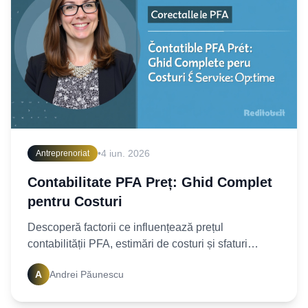
•
4 iun. 2026
Antreprenoriat
Contabilitate PFA Preț: Ghid Complet
pentru Costuri
Descoperă factorii ce influențează prețul
contabilității PFA, estimări de costuri și sfaturi
practice pentru a alege serviciile ideale.
A
Andrei Păunescu
Optimizează-ți bugetul