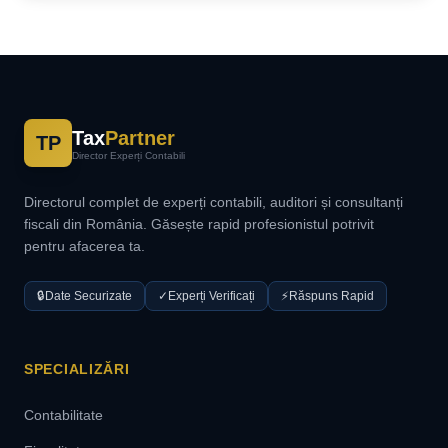
Tax
Partner
TP
Director Experți Contabili
Directorul complet de experți contabili, auditori și consultanți
fiscali din România. Găsește rapid profesionistul potrivit
pentru afacerea ta.
🔒
Date Securizate
✓
Experți Verificați
⚡
Răspuns Rapid
SPECIALIZĂRI
Contabilitate