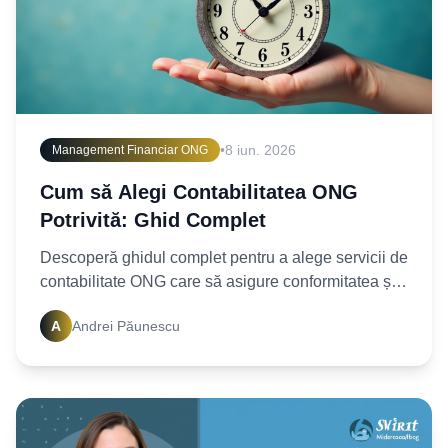
•
8 iun. 2026
Management Financiar ONG
Cum să Alegi Contabilitatea ONG
Potrivită: Ghid Complet
Descoperă ghidul complet pentru a alege servicii de
contabilitate ONG care să asigure conformitatea și
transparența financiară. Asigură-te că organizația ta
A
Andrei Păunescu