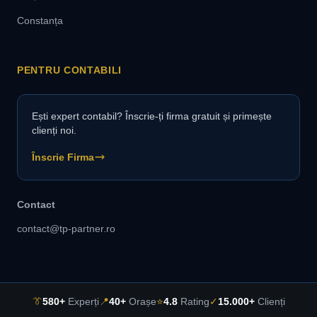
Constanța
PENTRU CONTABILI
Ești expert contabil? Înscrie-ți firma gratuit și primește
clienți noi.
Înscrie Firma
Contact
contact@tp-partner.ro
👔
580+
Experți
📍
40+
Orașe
⭐
4.8
Rating
✓
15.000+
Clienți