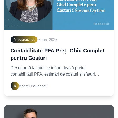
•
4 iun. 2026
Antreprenoriat
Contabilitate PFA Preț: Ghid Complet
pentru Costuri
Descoperă factorii ce influențează prețul
contabilității PFA, estimări de costuri și sfaturi
practice pentru a alege serviciile ideale.
A
Andrei Păunescu
Optimizează-ți bugetul