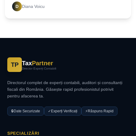
pentru afacerea ta. Compară costurile și
D
Diana Voicu
optimizează-ți
Tax
Partner
TP
Director Experți Contabili
Directorul complet de experți contabili, auditori și consultanți
fiscali din România. Găsește rapid profesionistul potrivit
pentru afacerea ta.
🔒
Date Securizate
✓
Experți Verificați
⚡
Răspuns Rapid
SPECIALIZĂRI