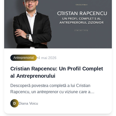
•
4 mai 2026
Antreprenoriat
Cristian Rapcencu: Un Profil Complet
al Antreprenorului
Descoperă povestea completă a lui Cristian
Rapcencu, un antreprenor cu viziune care a
redefinit succesul în diverse industrii. Află secretele
D
Diana Voicu
din spatele