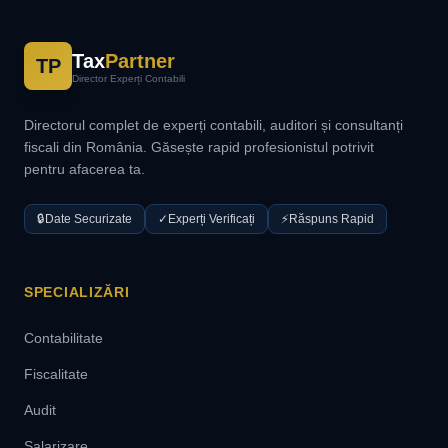
Tax
Partner
TP
Director Experți Contabili
Directorul complet de experți contabili, auditori și consultanți
fiscali din România. Găsește rapid profesionistul potrivit
pentru afacerea ta.
🔒
Date Securizate
✓
Experți Verificați
⚡
Răspuns Rapid
SPECIALIZĂRI
Contabilitate
Fiscalitate
Audit
Salarizare