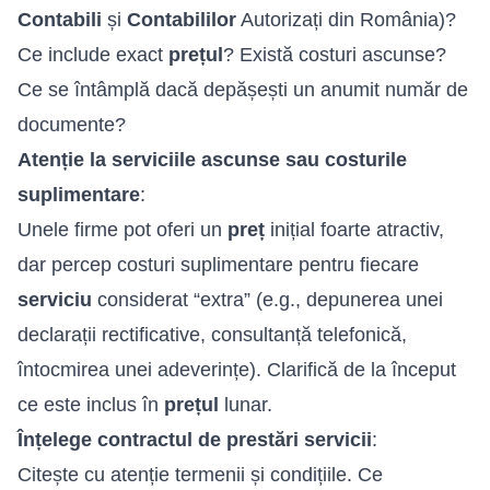
Contabili
și
Contabililor
Autorizați din România)?
Ce include exact
prețul
? Există costuri ascunse?
Ce se întâmplă dacă depășești un anumit număr de
documente?
Atenție la serviciile ascunse sau costurile
suplimentare
:
Unele firme pot oferi un
preț
inițial foarte atractiv,
dar percep costuri suplimentare pentru fiecare
serviciu
considerat “extra” (e.g., depunerea unei
declarații rectificative, consultanță telefonică,
întocmirea unei adeverințe). Clarifică de la început
ce este inclus în
prețul
lunar.
Înțelege contractul de prestări servicii
:
Citește cu atenție termenii și condițiile. Ce