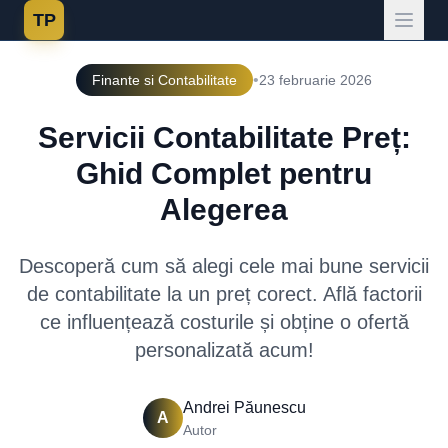
TP
•
Finante si Contabilitate
23 februarie 2026
Servicii Contabilitate Preț:
Ghid Complet pentru
Alegerea
Descoperă cum să alegi cele mai bune servicii
de contabilitate la un preț corect. Află factorii
ce influențează costurile și obține o ofertă
personalizată acum!
Andrei Păunescu
A
Autor