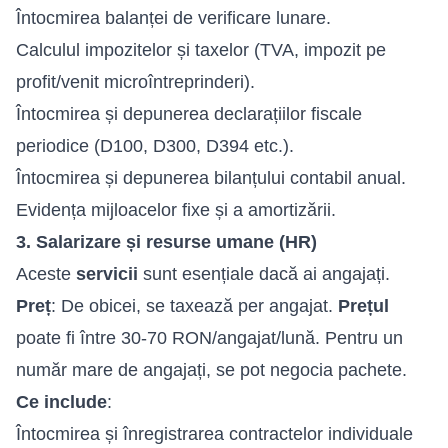
Întocmirea balanței de verificare lunare.
Calculul impozitelor și taxelor (TVA, impozit pe
profit/venit microîntreprinderi).
Întocmirea și depunerea declarațiilor fiscale
periodice (D100, D300, D394 etc.).
Întocmirea și depunerea bilanțului contabil anual.
Evidența mijloacelor fixe și a amortizării.
3. Salarizare și resurse umane (HR)
Aceste
servicii
sunt esențiale dacă ai angajați.
Preț
: De obicei, se taxează per angajat.
Prețul
poate fi între 30-70 RON/angajat/lună. Pentru un
număr mare de angajați, se pot negocia pachete.
Ce include
:
Întocmirea și înregistrarea contractelor individuale