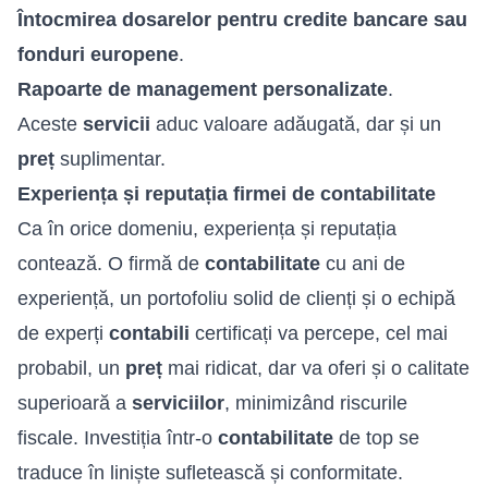
Întocmirea dosarelor pentru credite bancare sau
fonduri europene
.
Rapoarte de management personalizate
.
Aceste
servicii
aduc valoare adăugată, dar și un
preț
suplimentar.
Experiența și reputația firmei de contabilitate
Ca în orice domeniu, experiența și reputația
contează. O firmă de
contabilitate
cu ani de
experiență, un portofoliu solid de clienți și o echipă
de experți
contabili
certificați va percepe, cel mai
probabil, un
preț
mai ridicat, dar va oferi și o calitate
superioară a
serviciilor
, minimizând riscurile
fiscale. Investiția într-o
contabilitate
de top se
traduce în liniște sufletească și conformitate.