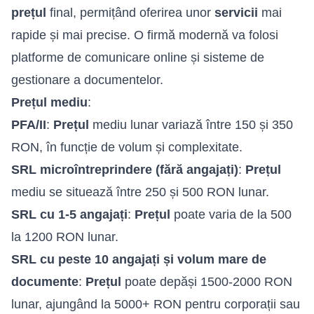
prețul
final, permițând oferirea unor
servicii
mai
rapide și mai precise. O firmă modernă va folosi
platforme de comunicare online și sisteme de
gestionare a documentelor.
Prețul mediu
:
PFA/II
:
Prețul
mediu lunar variază între 150 și 350
RON, în funcție de volum și complexitate.
SRL microîntreprindere (fără angajați)
:
Prețul
mediu se situează între 250 și 500 RON lunar.
SRL cu 1-5 angajați
:
Prețul
poate varia de la 500
la 1200 RON lunar.
SRL cu peste 10 angajați și volum mare de
documente
:
Prețul
poate depăși 1500-2000 RON
lunar, ajungând la 5000+ RON pentru corporații sau