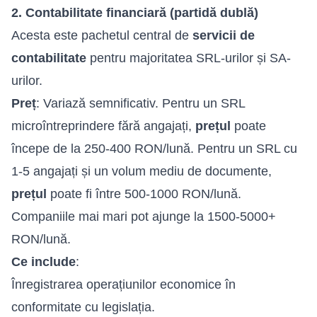
2. Contabilitate financiară (partidă dublă)
Acesta este pachetul central de
servicii de
contabilitate
pentru majoritatea SRL-urilor și SA-
urilor.
Preț
: Variază semnificativ. Pentru un SRL
microîntreprindere fără angajați,
prețul
poate
începe de la 250-400 RON/lună. Pentru un SRL cu
1-5 angajați și un volum mediu de documente,
prețul
poate fi între 500-1000 RON/lună.
Companiile mai mari pot ajunge la 1500-5000+
RON/lună.
Ce include
:
Înregistrarea operațiunilor economice în
conformitate cu legislația.