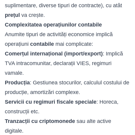
suplimentare, diverse tipuri de contracte), cu atât
prețul
va crește.
Complexitatea operațiunilor contabile
Anumite tipuri de activități economice implică
operațiuni
contabile
mai complicate:
Comerțul internațional (import/export)
: Implică
TVA intracomunitar, declarații VIES, regimuri
vamale.
Producția
: Gestiunea stocurilor, calculul costului de
producție, amortizări complexe.
Servicii cu regimuri fiscale speciale
: Horeca,
construcții etc.
Tranzacții cu criptomonede
sau alte active
digitale.