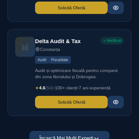
Solicită Ofertă
Delta Audit & Tax
Verificat
📊
Constanța
Audit
Fiscalitate
Audit și optimizare fiscală pentru companii
din zona litoralului și Dobrogea.
★
4.6
(54)
•
100+ clienți
•
7 ani experiență
Solicită Ofertă
Încarcă Mai Mulți Experți