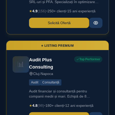
SRL-uri și PFA. Specializați în optimizare
fiscală.
★
4.9
(156)
•
250+ clienți
•
15 ani experiență
Solicită Ofertă
⭐ LISTING PREMIUM
Audit Plus
Top Performer
📊
Consulting
Cluj-Napoca
Audit
Consultanță
Audit financiar și consultanță pentru
companii medii și mari. Echipă de 8
specialiști.
★
4.8
(98)
•
180+ clienți
•
12 ani experiență