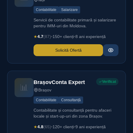
Contabilitate
Salarizare
Servicii de contabilitate primară și salarizare
pentru IMM-uri din Moldova.
★
4.7
(87)
•
150+ clienți
•
8 ani experiență
Solicită Ofertă
BrașovConta Expert
Verificat
📊
Brașov
Contabilitate
Consultanță
Contabilitate și consultanță pentru afaceri
locale și start-up-uri din zona Brașov.
★
4.8
(65)
•
120+ clienți
•
9 ani experiență