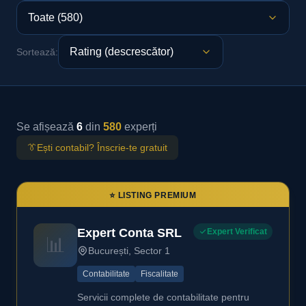
Sortează:
Se afișează
6
din
580
experți
👔
Ești contabil? Înscrie-te gratuit
⭐ LISTING PREMIUM
Expert Conta SRL
Expert Verificat
📊
București, Sector 1
Contabilitate
Fiscalitate
Servicii complete de contabilitate pentru