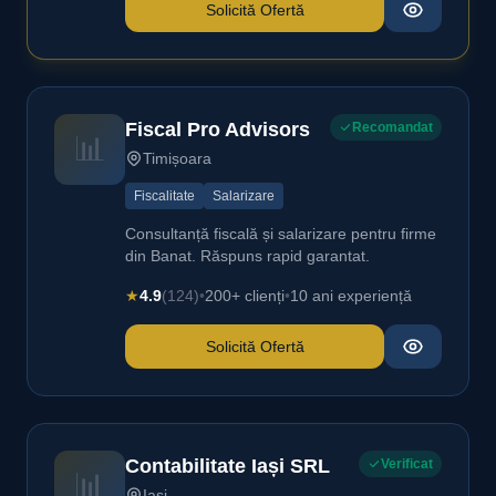
Solicită Ofertă
Fiscal Pro Advisors
Recomandat
📊
Timișoara
Fiscalitate
Salarizare
Consultanță fiscală și salarizare pentru firme
din Banat. Răspuns rapid garantat.
★
4.9
(124)
•
200+ clienți
•
10 ani experiență
Solicită Ofertă
Contabilitate Iași SRL
Verificat
📊
Iași