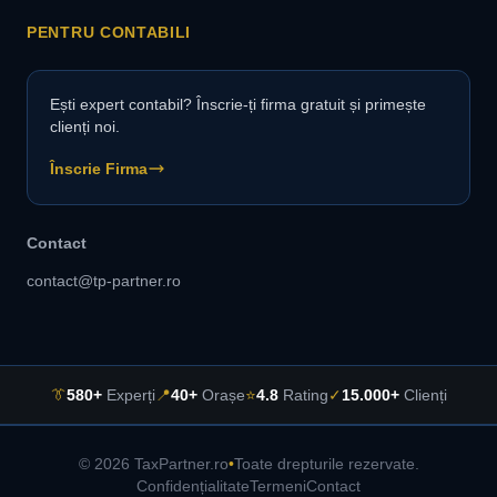
PENTRU CONTABILI
Ești expert contabil? Înscrie-ți firma gratuit și primește
clienți noi.
Înscrie Firma
Contact
contact@tp-partner.ro
👔
580+
Experți
📍
40+
Orașe
⭐
4.8
Rating
✓
15.000+
Clienți
© 2026 TaxPartner.ro
•
Toate drepturile rezervate.
Confidențialitate
Termeni
Contact