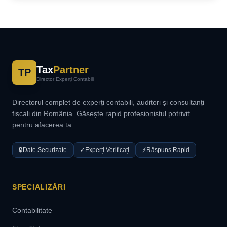
Tax
Partner
TP
Director Experți Contabili
Directorul complet de experți contabili, auditori și consultanți
fiscali din România. Găsește rapid profesionistul potrivit
pentru afacerea ta.
🔒
Date Securizate
✓
Experți Verificați
⚡
Răspuns Rapid
SPECIALIZĂRI
Contabilitate