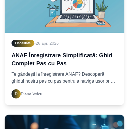
•
26 apr. 2026
Fiscalitate
ANAF Înregistrare Simplificată: Ghid
Complet Pas cu Pas
Te gândești la înregistrare ANAF? Descoperă
ghidul nostru pas cu pas pentru a naviga ușor prin
procesul fiscal, de la SPV la documentele
D
Diana Voicu
necesare. Începe-ți