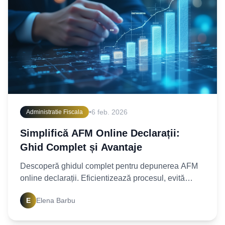
•
6 feb. 2026
Administratie Fiscala
Simplifică AFM Online Declarații:
Ghid Complet și Avantaje
Descoperă ghidul complet pentru depunerea AFM
online declarații. Eficientizează procesul, evită
erorile și bucură-te de avantaje. Începe acum!
E
Elena Barbu