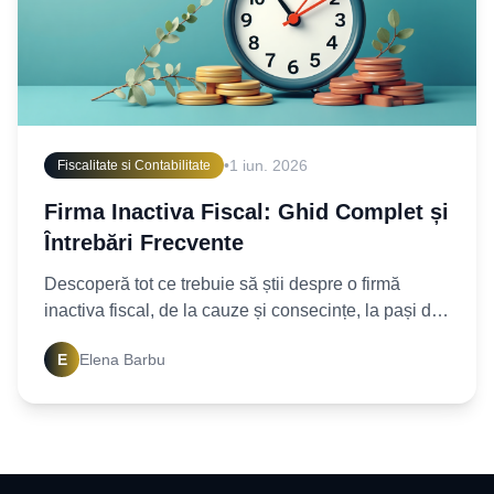
•
1 iun. 2026
Fiscalitate si Contabilitate
Firma Inactiva Fiscal: Ghid Complet și
Întrebări Frecvente
Descoperă tot ce trebuie să știi despre o firmă
inactiva fiscal, de la cauze și consecințe, la pași de
reactivare. Află răspunsuri la întrebările tale
E
Elena Barbu