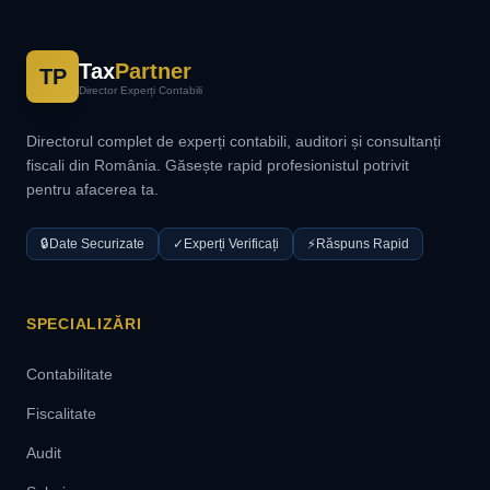
Tax
Partner
TP
Director Experți Contabili
Directorul complet de experți contabili, auditori și consultanți
fiscali din România. Găsește rapid profesionistul potrivit
pentru afacerea ta.
🔒
Date Securizate
✓
Experți Verificați
⚡
Răspuns Rapid
SPECIALIZĂRI
Contabilitate
Fiscalitate
Audit