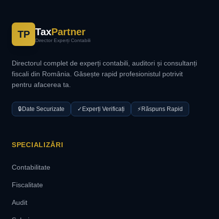
Tax
Partner
TP
Director Experți Contabili
Directorul complet de experți contabili, auditori și consultanți
fiscali din România. Găsește rapid profesionistul potrivit
pentru afacerea ta.
🔒
Date Securizate
✓
Experți Verificați
⚡
Răspuns Rapid
SPECIALIZĂRI
Contabilitate
Fiscalitate
Audit