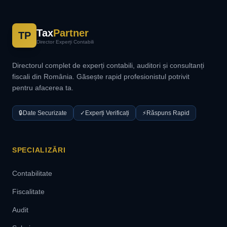
Tax
Partner
TP
Director Experți Contabili
Directorul complet de experți contabili, auditori și consultanți
fiscali din România. Găsește rapid profesionistul potrivit
pentru afacerea ta.
🔒
Date Securizate
✓
Experți Verificați
⚡
Răspuns Rapid
SPECIALIZĂRI
Contabilitate
Fiscalitate
Audit