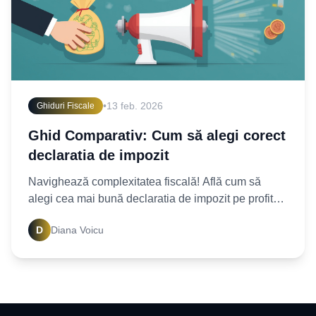
•
13 feb. 2026
Ghiduri Fiscale
Ghid Comparativ: Cum să alegi corect
declaratia de impozit
Navighează complexitatea fiscală! Află cum să
alegi cea mai bună declaratia de impozit pe profit
pentru afacerea ta. Descoperă criteriile esențiale și
D
Diana Voicu
ia