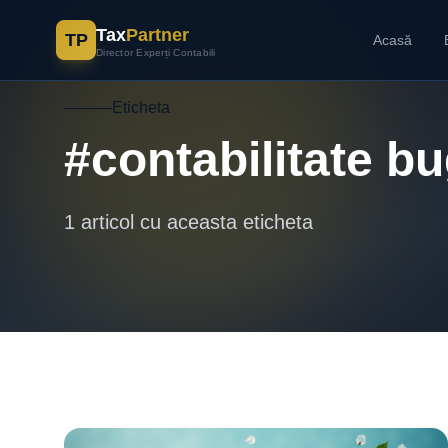
Tax
Partner
TP
Acasă
Director Experți Contabili
Eticheta
#contabilitate b
1 articol cu aceasta eticheta