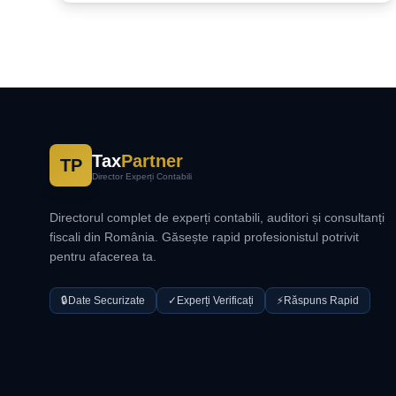
Tax
Partner
TP
Director Experți Contabili
Directorul complet de experți contabili, auditori și consultanți
fiscali din România. Găsește rapid profesionistul potrivit
pentru afacerea ta.
🔒
Date Securizate
✓
Experți Verificați
⚡
Răspuns Rapid