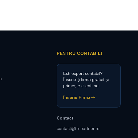
PENTRU CONTABILI
Ești expert contabil?
a
Înscrie-ți firma gratuit și
primește clienți noi.
Înscrie Firma
Contact
contact@tp-partner.ro