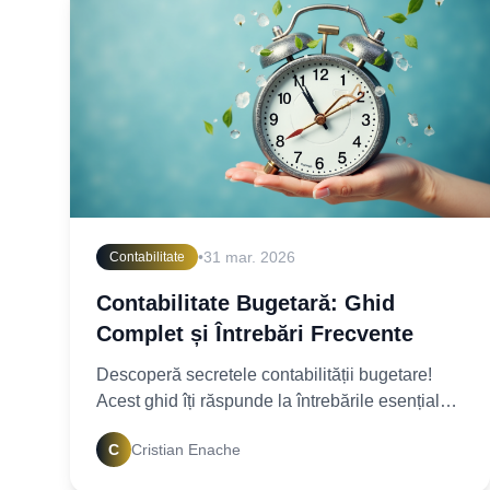
•
31 mar. 2026
Contabilitate
Contabilitate Bugetară: Ghid
Complet și Întrebări Frecvente
Descoperă secretele contabilității bugetare!
Acest ghid îți răspunde la întrebările esențiale
despre finanțele publice și execuția bugetară.
C
Cristian Enache
Află mai multe