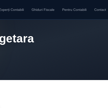
Experți Contabili
Ghiduri Fiscale
Pentru Contabili
Contact
ugetara