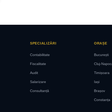
SPECIALIZĂRI
ORAȘE
Contabilitate
București
Fiscalitate
Cluj-Napoc
Audit
Timișoara
Salarizare
Iași
Consultanță
Brașov
Constanța